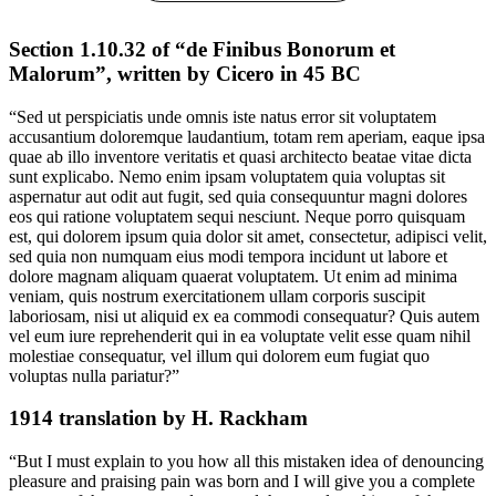
Section 1.10.32 of “de Finibus Bonorum et
Malorum”, written by Cicero in 45 BC
“Sed ut perspiciatis unde omnis iste natus error sit voluptatem
accusantium doloremque laudantium, totam rem aperiam, eaque ipsa
quae ab illo inventore veritatis et quasi architecto beatae vitae dicta
sunt explicabo. Nemo enim ipsam voluptatem quia voluptas sit
aspernatur aut odit aut fugit, sed quia consequuntur magni dolores
eos qui ratione voluptatem sequi nesciunt. Neque porro quisquam
est, qui dolorem ipsum quia dolor sit amet, consectetur, adipisci velit,
sed quia non numquam eius modi tempora incidunt ut labore et
dolore magnam aliquam quaerat voluptatem. Ut enim ad minima
veniam, quis nostrum exercitationem ullam corporis suscipit
laboriosam, nisi ut aliquid ex ea commodi consequatur? Quis autem
vel eum iure reprehenderit qui in ea voluptate velit esse quam nihil
molestiae consequatur, vel illum qui dolorem eum fugiat quo
voluptas nulla pariatur?”
1914 translation by H. Rackham
“But I must explain to you how all this mistaken idea of denouncing
pleasure and praising pain was born and I will give you a complete