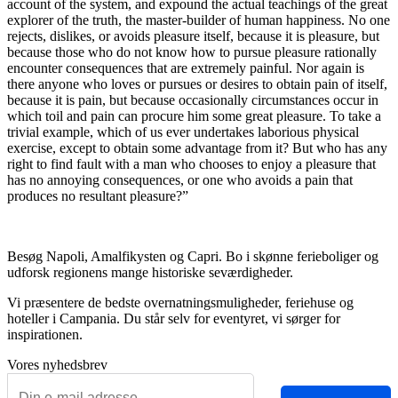
account of the system, and expound the actual teachings of the great
explorer of the truth, the master-builder of human happiness. No one
rejects, dislikes, or avoids pleasure itself, because it is pleasure, but
because those who do not know how to pursue pleasure rationally
encounter consequences that are extremely painful. Nor again is
there anyone who loves or pursues or desires to obtain pain of itself,
because it is pain, but because occasionally circumstances occur in
which toil and pain can procure him some great pleasure. To take a
trivial example, which of us ever undertakes laborious physical
exercise, except to obtain some advantage from it? But who has any
right to find fault with a man who chooses to enjoy a pleasure that
has no annoying consequences, or one who avoids a pain that
produces no resultant pleasure?”
Besøg Napoli, Amalfikysten og Capri. Bo i skønne ferieboliger og
udforsk regionens mange historiske seværdigheder.
Vi præsentere de bedste overnatnings­muligheder, feriehuse og
hoteller i Campania. Du står selv for eventyret, vi sørger for
inspirationen.
Vores nyhedsbrev