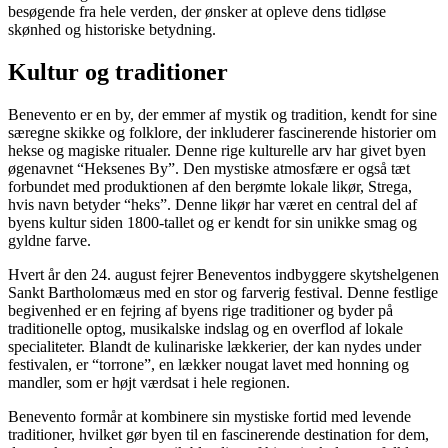
besøgende fra hele verden, der ønsker at opleve dens tidløse
skønhed og historiske betydning.
Kultur og traditioner
Benevento er en by, der emmer af mystik og tradition, kendt for sine
særegne skikke og folklore, der inkluderer fascinerende historier om
hekse og magiske ritualer. Denne rige kulturelle arv har givet byen
øgenavnet “Heksenes By”. Den mystiske atmosfære er også tæt
forbundet med produktionen af den berømte lokale likør, Strega,
hvis navn betyder “heks”. Denne likør har været en central del af
byens kultur siden 1800-tallet og er kendt for sin unikke smag og
gyldne farve.
Hvert år den 24. august fejrer Beneventos indbyggere skytshelgenen
Sankt Bartholomæus med en stor og farverig festival. Denne festlige
begivenhed er en fejring af byens rige traditioner og byder på
traditionelle optog, musikalske indslag og en overflod af lokale
specialiteter. Blandt de kulinariske lækkerier, der kan nydes under
festivalen, er “torrone”, en lækker nougat lavet med honning og
mandler, som er højt værdsat i hele regionen.
Benevento formår at kombinere sin mystiske fortid med levende
traditioner, hvilket gør byen til en fascinerende destination for dem,