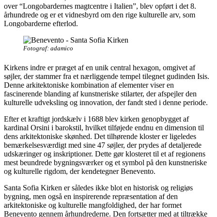
over “Longobardernes magtcentre i Italien”, blev opført i det 8.
århundrede og er et vidnesbyrd om den rige kulturelle arv, som
Longobarderne efterlod.
Fotograf: adamico
Kirkens indre er præget af en unik central hexagon, omgivet af
søjler, der stammer fra et nærliggende tempel tilegnet gudinden Isis.
Denne arkitektoniske kombination af elementer viser en
fascinerende blanding af kunstneriske stilarter, der afspejler den
kulturelle udveksling og innovation, der fandt sted i denne periode.
Efter et kraftigt jordskælv i 1688 blev kirken genopbygget af
kardinal Orsini i barokstil, hvilket tilføjede endnu en dimension til
dens arkitektoniske skønhed. Det tilhørende kloster er ligeledes
bemærkelsesværdigt med sine 47 søjler, der prydes af detaljerede
udskæringer og inskriptioner. Dette gør klosteret til et af regionens
mest beundrede bygningsværker og et symbol på den kunstneriske
og kulturelle rigdom, der kendetegner Benevento.
Santa Sofia Kirken er således ikke blot en historisk og religiøs
bygning, men også en inspirerende repræsentation af den
arkitektoniske og kulturelle mangfoldighed, der har formet
Benevento gennem århundrederne. Den fortsætter med at tiltrække