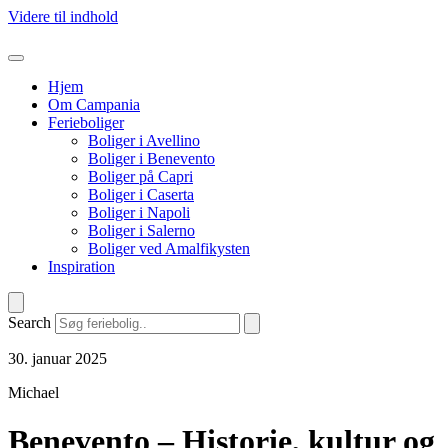
Videre til indhold
Hjem
Om Campania
Ferieboliger
Boliger i Avellino
Boliger i Benevento
Boliger på Capri
Boliger i Caserta
Boliger i Napoli
Boliger i Salerno
Boliger ved Amalfikysten
Inspiration
Search
30. januar 2025
Michael
Benevento – Historie, kultur og