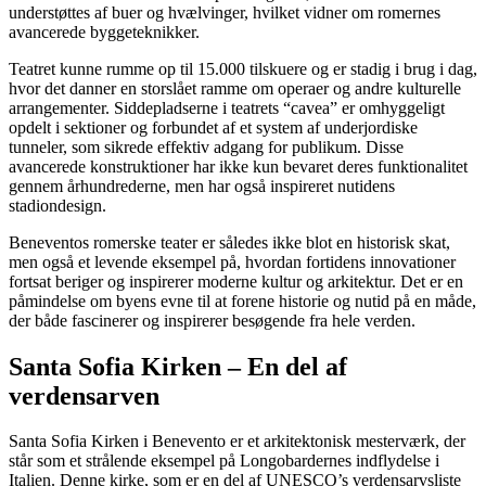
understøttes af buer og hvælvinger, hvilket vidner om romernes
avancerede byggeteknikker.
Teatret kunne rumme op til 15.000 tilskuere og er stadig i brug i dag,
hvor det danner en storslået ramme om operaer og andre kulturelle
arrangementer. Siddepladserne i teatrets “cavea” er omhyggeligt
opdelt i sektioner og forbundet af et system af underjordiske
tunneler, som sikrede effektiv adgang for publikum. Disse
avancerede konstruktioner har ikke kun bevaret deres funktionalitet
gennem århundrederne, men har også inspireret nutidens
stadiondesign.
Beneventos romerske teater er således ikke blot en historisk skat,
men også et levende eksempel på, hvordan fortidens innovationer
fortsat beriger og inspirerer moderne kultur og arkitektur. Det er en
påmindelse om byens evne til at forene historie og nutid på en måde,
der både fascinerer og inspirerer besøgende fra hele verden.
Santa Sofia Kirken – En del af
verdensarven
Santa Sofia Kirken i Benevento er et arkitektonisk mesterværk, der
står som et strålende eksempel på Longobardernes indflydelse i
Italien. Denne kirke, som er en del af UNESCO’s verdensarvsliste