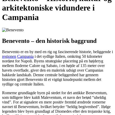
arkitektoniske vidundere i
Campania
Benevento – den historisk baggrund
Benevento er en by med en rig og fascinerende historie, beliggende i
regionen
Campania
i det sydlige Italien, omkring 50 kilometer
nordøst for Napoli. Byens strategiske placering på en højderyg
mellem floderne Calore og Sabato, i en højde af 135 meter over
havets overflade, giver den en malerisk udsigt over Campanias
bakkede landskab. Denne centrale beliggenhed har gennem
historien gjort Benevento til et vigtigt knudepunkt mellem det
sydlige og centrale Italien.
Romerne grundlagde byen på stedet for det antikke Beneventum,
som tidligere blev kaldt Maleventum, et navn der betød “uheldig
vind”. For at signalere en mere positiv fremtid ændrede romerne
navnet til Beneventum, hvilket betyder “heldig begivenhed”. Ifølge
legenden blev byen grundlagt af Diomedes efter den trojanske krig,