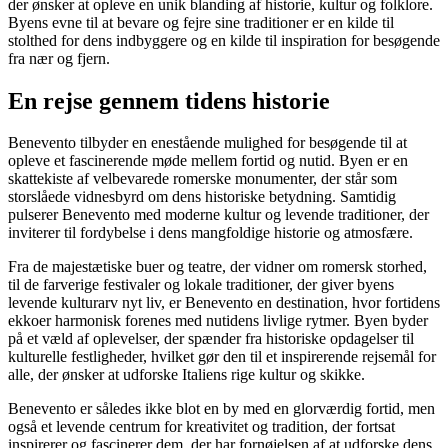
der ønsker at opleve en unik blanding af historie, kultur og folklore.
Byens evne til at bevare og fejre sine traditioner er en kilde til
stolthed for dens indbyggere og en kilde til inspiration for besøgende
fra nær og fjern.
En rejse gennem tidens historie
Benevento tilbyder en enestående mulighed for besøgende til at
opleve et fascinerende møde mellem fortid og nutid. Byen er en
skattekiste af velbevarede romerske monumenter, der står som
storslåede vidnesbyrd om dens historiske betydning. Samtidig
pulserer Benevento med moderne kultur og levende traditioner, der
inviterer til fordybelse i dens mangfoldige historie og atmosfære.
Fra de majestætiske buer og teatre, der vidner om romersk storhed,
til de farverige festivaler og lokale traditioner, der giver byens
levende kulturarv nyt liv, er Benevento en destination, hvor fortidens
ekkoer harmonisk forenes med nutidens livlige rytmer. Byen byder
på et væld af oplevelser, der spænder fra historiske opdagelser til
kulturelle festligheder, hvilket gør den til et inspirerende rejsemål for
alle, der ønsker at udforske Italiens rige kultur og skikke.
Benevento er således ikke blot en by med en glorværdig fortid, men
også et levende centrum for kreativitet og tradition, der fortsat
inspirerer og fascinerer dem, der har fornøjelsen af at udforske dens