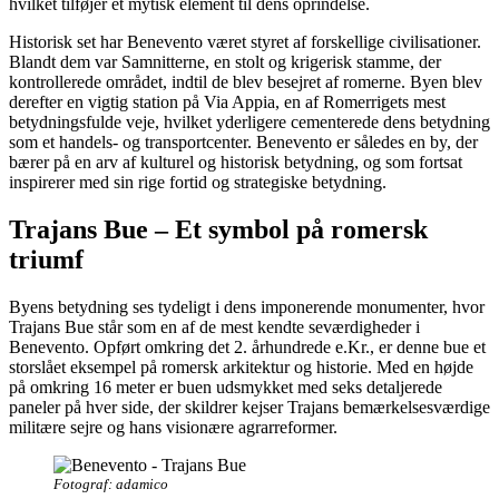
hvilket tilføjer et mytisk element til dens oprindelse.
Historisk set har Benevento været styret af forskellige civilisationer.
Blandt dem var Samnitterne, en stolt og krigerisk stamme, der
kontrollerede området, indtil de blev besejret af romerne. Byen blev
derefter en vigtig station på Via Appia, en af Romerrigets mest
betydningsfulde veje, hvilket yderligere cementerede dens betydning
som et handels- og transportcenter. Benevento er således en by, der
bærer på en arv af kulturel og historisk betydning, og som fortsat
inspirerer med sin rige fortid og strategiske betydning.
Trajans Bue – Et symbol på romersk
triumf
Byens betydning ses tydeligt i dens imponerende monumenter, hvor
Trajans Bue står som en af de mest kendte seværdigheder i
Benevento. Opført omkring det 2. århundrede e.Kr., er denne bue et
storslået eksempel på romersk arkitektur og historie. Med en højde
på omkring 16 meter er buen udsmykket med seks detaljerede
paneler på hver side, der skildrer kejser Trajans bemærkelsesværdige
militære sejre og hans visionære agrarreformer.
Fotograf: adamico