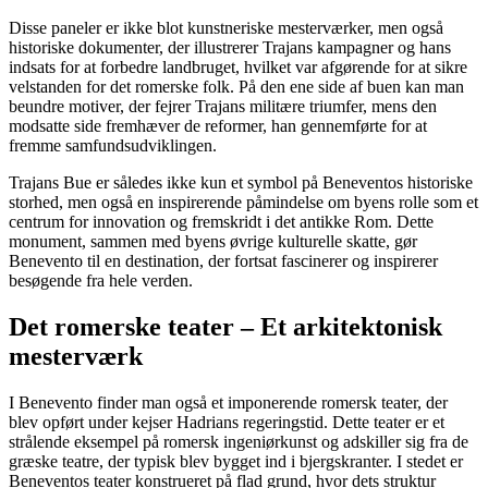
Disse paneler er ikke blot kunstneriske mesterværker, men også
historiske dokumenter, der illustrerer Trajans kampagner og hans
indsats for at forbedre landbruget, hvilket var afgørende for at sikre
velstanden for det romerske folk. På den ene side af buen kan man
beundre motiver, der fejrer Trajans militære triumfer, mens den
modsatte side fremhæver de reformer, han gennemførte for at
fremme samfundsudviklingen.
Trajans Bue er således ikke kun et symbol på Beneventos historiske
storhed, men også en inspirerende påmindelse om byens rolle som et
centrum for innovation og fremskridt i det antikke Rom. Dette
monument, sammen med byens øvrige kulturelle skatte, gør
Benevento til en destination, der fortsat fascinerer og inspirerer
besøgende fra hele verden.
Det romerske teater – Et arkitektonisk
mesterværk
I Benevento finder man også et imponerende romersk teater, der
blev opført under kejser Hadrians regeringstid. Dette teater er et
strålende eksempel på romersk ingeniørkunst og adskiller sig fra de
græske teatre, der typisk blev bygget ind i bjergskranter. I stedet er
Beneventos teater konstrueret på flad grund, hvor dets struktur